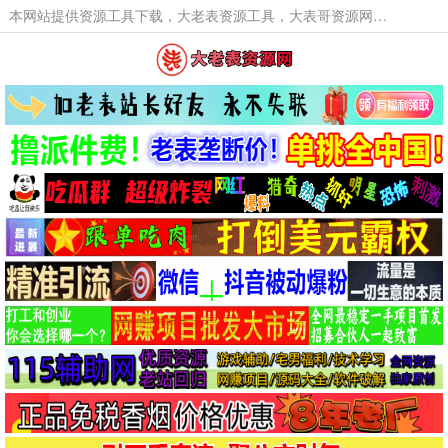
本网站提供资源工具下载，大老表资源工具，大表哥资源网软件工具，大老表资源下载，活动线报福利资源分享,活动线报，大型网游经典游戏，网络热门技术游戏辅助交流与分享。