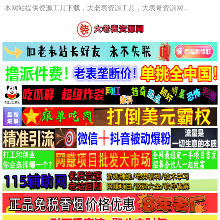
本网站提供资源工具下载，大老表资源工具，大表哥资源网软件工具，大老表资源下载，活动线报福利资源分享,活动线报，大型网游经典游戏，网络热门技术游戏辅助交流与分享。