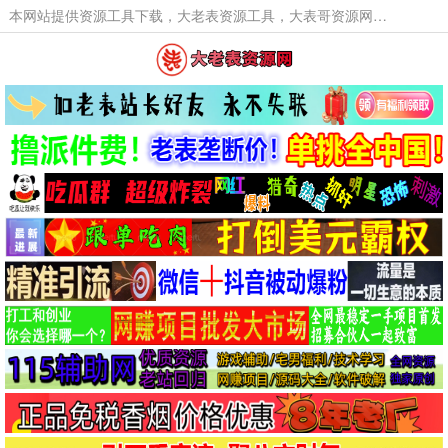
本网站提供资源工具下载，大老表资源工具，大表哥资源网软件工具，大老表资源下载，活动线报福利资源分享,活动线报，大型网游经典游戏，网络热门技术游戏辅助交流与分享。