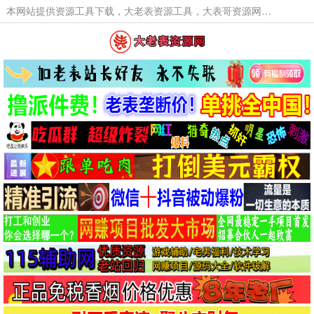
本网站提供资源工具下载，大老表资源工具，大表哥资源网软件工具，大老表资源下载，活动线报福利资源分享,活动线报，大型网游经典游戏，网络热门技术游戏辅助交流与分享。