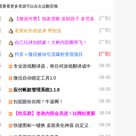
要看更多资源可以在左边翻页哦
]
[广告]
【撸派件费】独家垄断 发财路子 多劳多
得！
]
[广告]
老表站长收徒弟 带创业
]
[广告]
自己玩球别瞎蒙！大树内部圈带飞！
]
[广告]
抖音＋微信被动引流爆粉变现项目
5
08-05
专业游戏翻译器，将任何游戏翻译成中
文。已解锁Pro+支持离线
5
08-05
微信自动锁定工具1.0
5
08-05
应付帐款管理系统1.1.8
5
08-05
扣屁眼给你闻！牛逼啊！
5
08-04
【吃瓜群】老表内部会员进！比网站更新
还精彩！
4
08-04
快捷图标一键换 桌面美化神器 自定义
APP图标修改名称软件