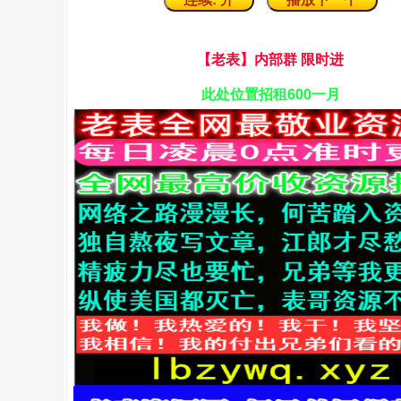
【老表】
内部群 限时进
此处位置招租
600一月