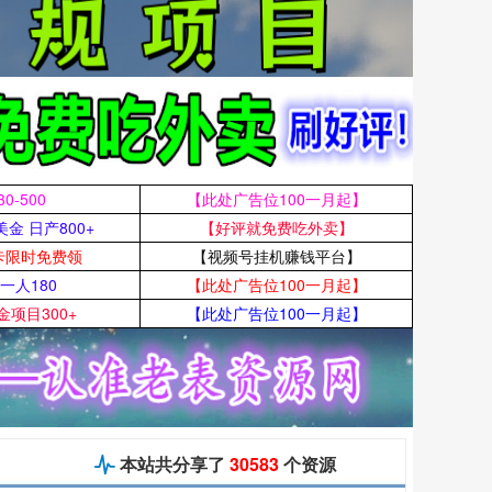
0-500
​【此处广告位100一月起】
金 日产800+
【好评就免费吃外卖】
卡限时免费领
【视频号挂机赚钱平台】
一人180
【此处广告位100一月起】
项目300+
【此处广告位100一月起】

本站共分享了
30583
个资源