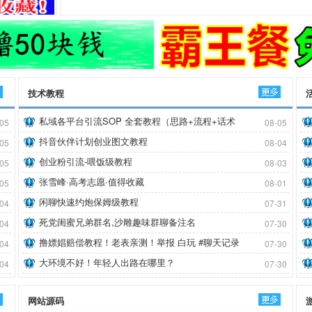
多
技术教程
更多
私域各平台引流SOP 全套教程（思路+流程+话术
05
08-05
+变现）
抖音伙伴计划创业图文教程
05
08-04
创业粉引流-喂饭级教程
05
08-03
张雪峰·高考志愿·值得收藏
05
08-01
闲聊快速约炮保姆级教程
04
07-31
死党闺蜜兄弟群名,沙雕趣味群聊备注名
04
07-30
撸嫖娼赔偿教程！老表亲测！举报 白玩 #聊天记录
04
07-30
大环境不好！年轻人出路在哪里？
04
07-30
多
网站源码
更多