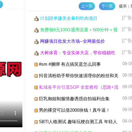
提示：需
[广告
计划跟单赚美金暴利吃肉项目
[广告
免费领8元100G通用流量＋500分钟＋视
频会员
[广告
网赚项目批发大市场--全网最低价
[广告
大树体育：专业实体大店，带你稳稳吃
肉！
08-0
#sm #捆绑 有点搞笑是怎么回事
08-0
抖音清粉助手帮你快速清理你的粉丝和关
注
08-0
私域各平台引流SOP 全套教程（思路+流
程+话术+变现）
08-0
巨乳御姐制服情趣诱惑自拍福利合集
08-0
男的裸贷可以借2000块钱！真牛逼！
08-0
SBTI人格测试 趣味玩梗自测工具 年轻人
社交人格测试软件