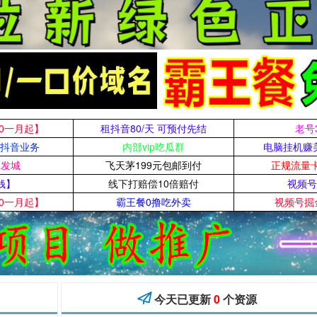
0一月起】
租抖音80/天 可预付先结
老号3
手抖音业务
内部vip吃瓜群
电脑挂机赚美
批发城
​飞天茅199元包邮到付
正规流量
钱】
线下打赔偿10倍赔付
视频号
0一月起】
霸王餐0撸吃外卖
视频号掘金

今天已更新
0
个资源