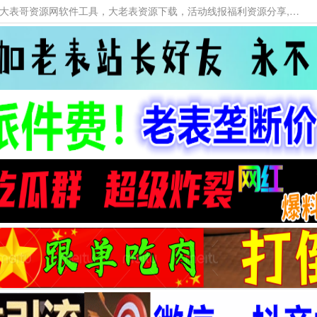
本网站提供资源工具下载，大老表资源工具，大表哥资源网软件工具，大老表资源下载，活动线报福利资源分享,活动线报，大型网游经典游戏，网络热门技术游戏辅助交流与分享。