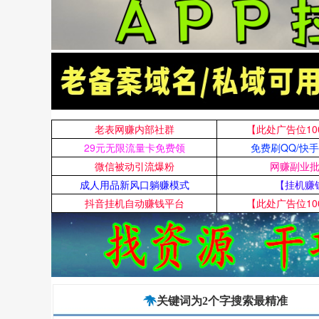
老表网赚内部社群
【此处广告位10
29元无限流量卡免费领
免费刷QQ/快
微信被动引流爆粉
网赚副业
成人用品新风口躺赚模式
【挂机赚
抖音挂机自动赚钱平台
【此处广告位10

关键词为2个字搜索最精准