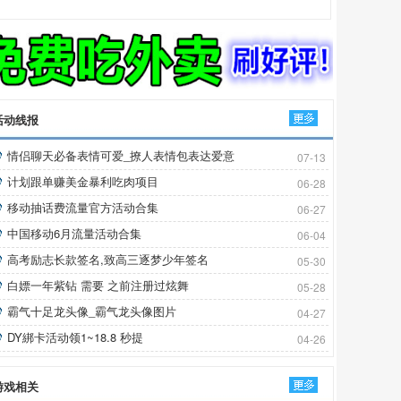
具
活动线报
更多
情侣聊天必备表情可爱_撩人表情包表达爱意
07-13
计划跟单赚美金暴利吃肉项目
06-28
移动抽话费流量官方活动合集
06-27
中国移动6月流量活动合集
06-04
高考励志长款签名,致高三逐梦少年签名
05-30
白嫖一年紫钻 需要 之前注册过炫舞
05-28
霸气十足龙头像_霸气龙头像图片
04-27
DY綁卡活动领1~18.8 秒提
04-26
游戏相关
更多