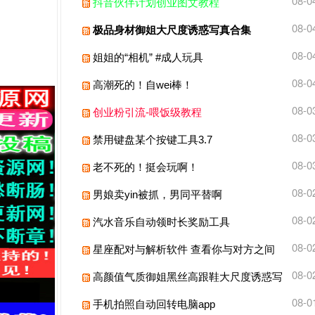
08-0
抖音伙伴计划创业图文教程
08-0
极品身材御姐大尺度诱惑写真合集
08-0
姐姐的“相机” #成人玩具
08-0
高潮死的！自wei棒！
08-0
创业粉引流-喂饭级教程
08-0
禁用键盘某个按键工具3.7
08-0
老不死的！挺会玩啊！
08-0
男娘卖yin被抓，男同平替啊
08-0
汽水音乐自动领时长奖励工具
08-0
星座配对与解析软件 查看你与对方之间
的缘分
08-0
高颜值气质御姐黑丝高跟鞋大尺度诱惑写
真合集
08-0
手机拍照自动回转电脑app