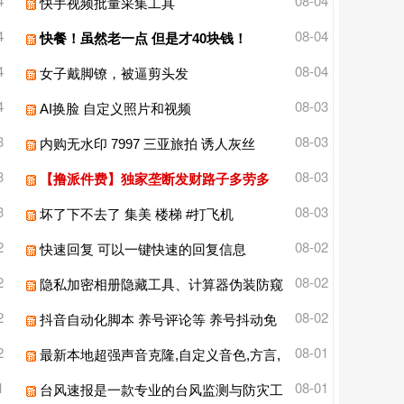
4
08-04
快手视频批量采集工具
4
08-04
快餐！虽然老一点 但是才40块钱！
4
08-04
女子戴脚镣，被逼剪头发
4
08-03
AI换脸 自定义照片和视频
3
08-03
内购无水印 7997 三亚旅拍 诱人灰丝
3
08-03
【撸派件费】独家垄断发财路子多劳多
得！
3
08-03
坏了下不去了 集美 楼梯 #打飞机
2
08-02
快速回复 可以一键快速的回复信息
2
08-02
隐私加密相册隐藏工具、计算器伪装防窥
探安全APP 私密视频照片文件保管软件
2
08-02
抖音自动化脚本 养号评论等 养号抖动免
费版
2
08-01
最新本地超强声音克隆,自定义音色,方言,
效果超级棒
1
08-01
台风速报是一款专业的台风监测与防灾工