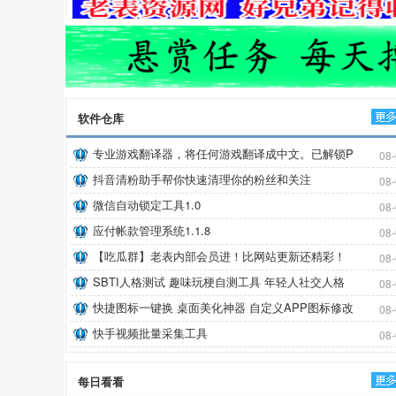
软件仓库
更
专业游戏翻译器，将任何游戏翻译成中文。已解锁P
08-
ro+支持离线
抖音清粉助手帮你快速清理你的粉丝和关注
08-
微信自动锁定工具1.0
08-
应付帐款管理系统1.1.8
08-
【吃瓜群】老表内部会员进！比网站更新还精彩！
08-
SBTI人格测试 趣味玩梗自测工具 年轻人社交人格
08-
测试软件
快捷图标一键换 桌面美化神器 自定义APP图标修改
08-
名称软件
快手视频批量采集工具
08-
每日看看
更