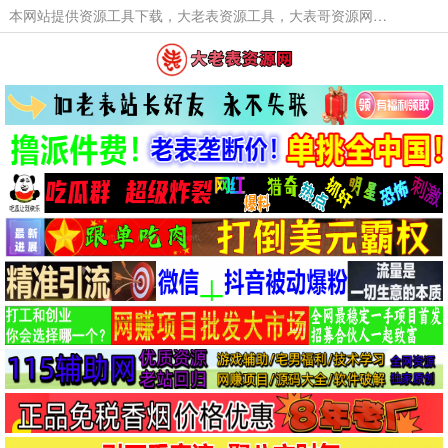
本网站提供资源工具下载，大老表资源工具，大表哥资源网软件工具，大老表资源下载，活动线报福利资源分享,活动线报，大型网游经典游戏，网络热门技术游戏辅助交流与分享。