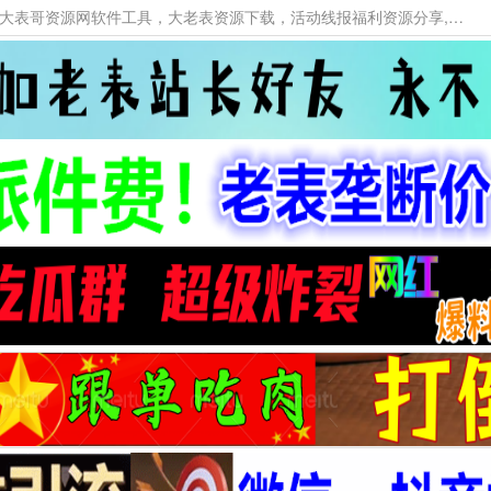
本网站提供资源工具下载，大老表资源工具，大表哥资源网软件工具，大老表资源下载，活动线报福利资源分享,活动线报，大型网游经典游戏，网络热门技术游戏辅助交流与分享。