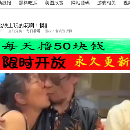
动线报
黑料吃瓜
美图欣赏
网站源码
游戏相关
视
地铁上玩的花啊！摸jj
48:03 当前分类：
每日看看
版权：老表资源网