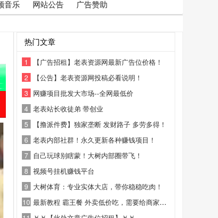
频音乐
网站公告
广告赞助
热门文章
1
【广告招租】老表资源网最新广告位价格！
2
【公告】老表资源网投稿必看说明！
3
网赚项目批发大市场--全网最低价
4
老表站长收徒弟 带创业
5
【撸派件费】独家垄断 发财路子 多劳多得！
6
老表内部社群！永久更新各种赚钱项目！
7
自己玩球别瞎蒙！大树内部圈带飞！
8
视频号挂机赚钱平台
9
大树体育：专业实体大店，带你稳稳吃肉！
10
最新教程 霸王餐 外卖低价吃，需要给商家好评
11
￥￥【此处文章广告位招租】￥￥