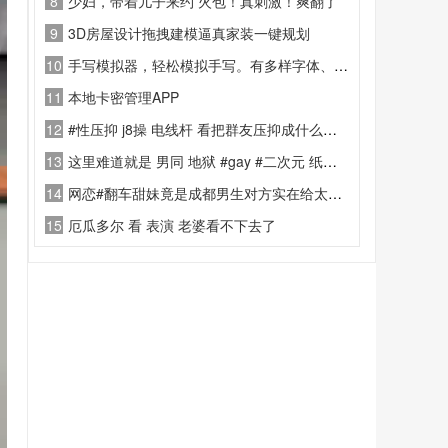
8
少妇，带着儿子来约 火包！真刺激！爽翻了
9
3D房屋设计拖拽建模逼真家装一键规划
10
手写模拟器，轻松模拟手写。有多样字体、纸张可选，还能精细调整参数，生成超逼真手写稿
11
本地卡密管理APP
12
#性压抑 j8操 电线杆 看把群友压抑成什么样了！
13
这里难道就是 男同 地狱 #gay #二次元 纸片人 闹麻了
14
网恋#翻车甜妹竟是成都男生对方实在给太多了，事后晒肛肠病历吐槽疼到失眠，笑疯了了 #gay #聊天记录 屁眼怪 闹麻了 ！
15
厄瓜多尔 看 表演 老婆看不下去了