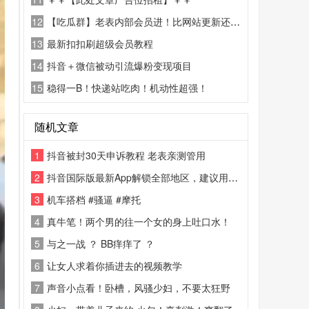
12
【吃瓜群】老表内部会员进！比网站更新还精彩！
13
最新扣扣刷超级会员教程
14
抖音＋微信被动引流爆粉变现项目
15
稳得一B！快递站吃肉！机动性超强！
随机文章
1
抖音被封30天申诉教程 老表亲测管用
2
抖音国际版最新App解锁全部地区，建议用邮箱注册登录.
3
机车搭档 #骚逼 #摩托
4
真牛笔！两个男的往一个女的身上吐口水！
5
与之一战 ？ BB痒痒了 ？
6
让女人求着你插进去的视频教学
7
声音小点看！卧槽，风骚少妇，不要太狂野