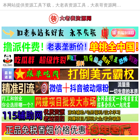
本网站提供资源工具下载，大老表资源工具，大表哥资源网软件工具，大老表资源下载，活动线报福利资源分享,活动线报，大型网游经典游戏，网络热门技术游戏辅助交流与分享。