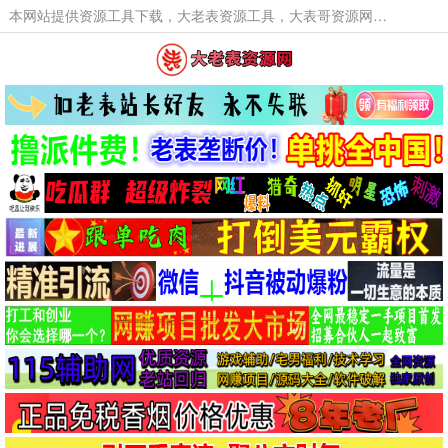
本网站提供资源工具下载，大老表资源工具，大表哥资源网软件工具，大老表资源下载，活动线报福利资源分享,活动线报，大型网游经典游戏，网络热门技术游戏辅助交流与分享。