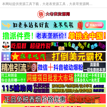
本网站提供资源工具下载，大老表资源工具，大表哥资源网软件工具，大老表资源下载，活动线报福利资源分享,活动线报，大型网游经典游戏，网络热门技术游戏辅助交流与分享。