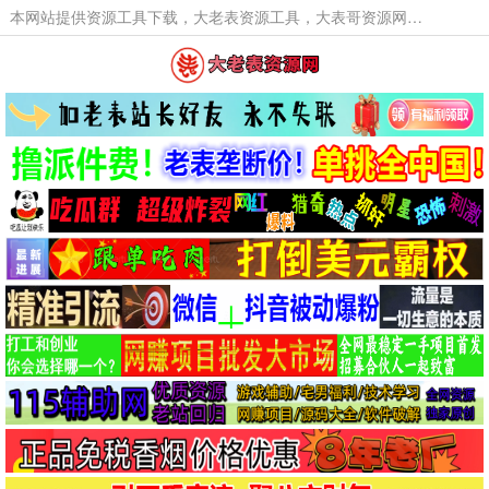
本网站提供资源工具下载，大老表资源工具，大表哥资源网软件工具，大老表资源下载，活动线报福利资源分享,活动线报，大型网游经典游戏，网络热门技术游戏辅助交流与分享。