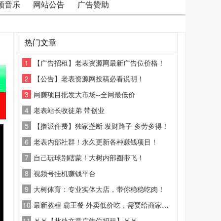
频音乐
网站公告
广告赞助
热门文章
1
【广告招租】老表资源网最新广告位价格！
2
【公告】老表资源网投稿必看说明！
3
网赚项目批发大市场--全网最低价
4
老表站长收徒弟 带创业
5
【撸派件费】独家垄断 发财路子 多劳多得！
6
老表内部社群！永久更新各种赚钱项目！
7
自己玩球别瞎蒙！大树内部圈带飞！
8
视频号挂机赚钱平台
9
大树体育：专业实体大店，带你稳稳吃肉！
10
最新教程 霸王餐 外卖低价吃，需要给商家好评
11
￥￥【此处文章广告位招租】￥￥