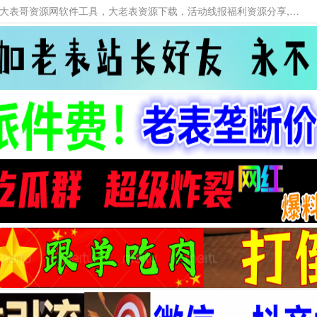
本网站提供资源工具下载，大老表资源工具，大表哥资源网软件工具，大老表资源下载，活动线报福利资源分享,活动线报，大型网游经典游戏，网络热门技术游戏辅助交流与分享。