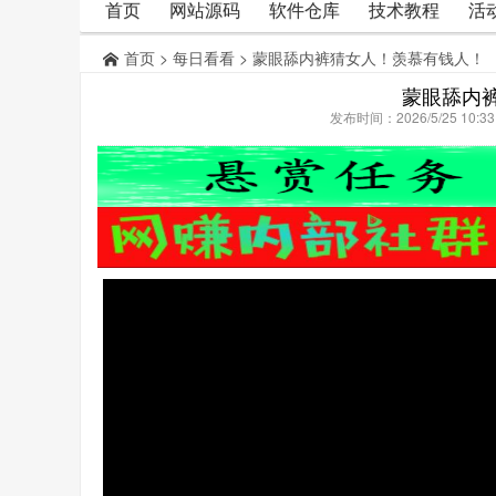
首页
网站源码
软件仓库
技术教程
活
首页
>
每日看看
> 蒙眼舔内裤猜女人！羡慕有钱人！
蒙眼舔内
发布时间：2026/5/25 10: