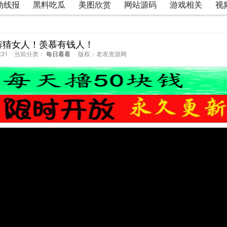
动线报
黑料吃瓜
美图欣赏
网站源码
游戏相关
视
裤猜女人！羡慕有钱人！
33:31 当前分类：
每日看看
版权：老表资源网