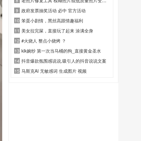
8
老照片修复工具 模糊照片或低质量照片变得高清和清晰。
9
政府发票抽奖活动 必中 官方活动
10
笨蛋小剧情，黑丝高跟情趣福利
11
美女拉完屎，直接玩了起来 涂满全身
12
#火烧人 整点小烧烤 ？
13
klk婉纱 第一次当马桶的狗_直接黄金圣水
14
抖音爆款氛围感说说,吸引人的抖音说说文案
15
马斯克AI 无敏感词 生成图片 视频