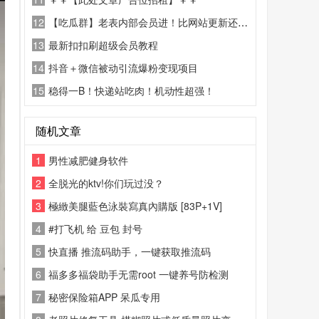
12
【吃瓜群】老表内部会员进！比网站更新还精彩！
13
最新扣扣刷超级会员教程
14
抖音＋微信被动引流爆粉变现项目
15
稳得一B！快递站吃肉！机动性超强！
随机文章
1
男性减肥健身软件
2
全脱光的ktv!你们玩过没？
3
極緻美腿藍色泳裝寫真內購版 [83P+1V]
4
#打飞机 给 豆包 封号
5
快直播 推流码助手，一键获取推流码
6
福多多福袋助手无需root 一键养号防检测
7
秘密保险箱APP 呆瓜专用