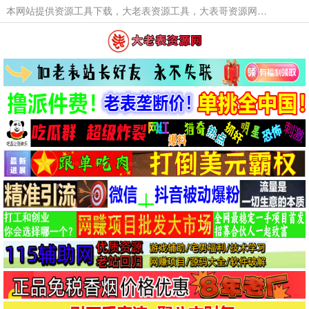
本网站提供资源工具下载，大老表资源工具，大表哥资源网软件工具，大老表资源下载，活动线报福利资源分享,活动线报，大型网游经典游戏，网络热门技术游戏辅助交流与分享。