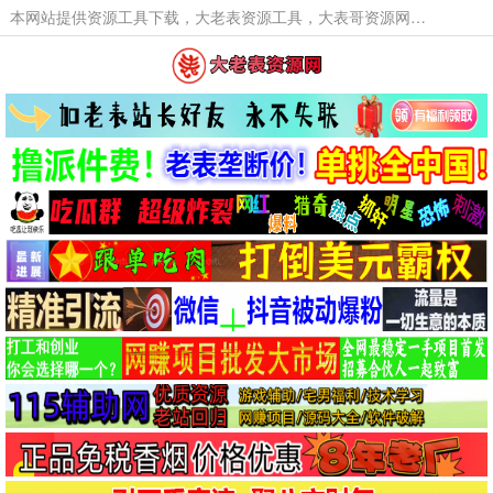
本网站提供资源工具下载，大老表资源工具，大表哥资源网软件工具，大老表资源下载，活动线报福利资源分享,活动线报，大型网游经典游戏，网络热门技术游戏辅助交流与分享。