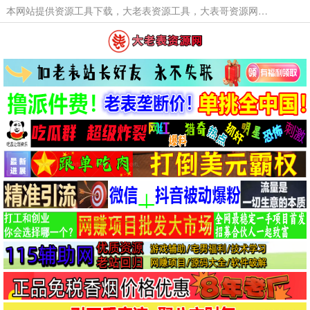
本网站提供资源工具下载，大老表资源工具，大表哥资源网软件工具，大老表资源下载，活动线报福利资源分享,活动线报，大型网游经典游戏，网络热门技术游戏辅助交流与分享。