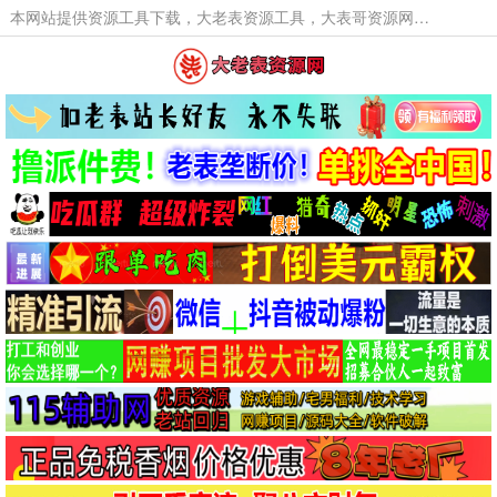
本网站提供资源工具下载，大老表资源工具，大表哥资源网软件工具，大老表资源下载，活动线报福利资源分享,活动线报，大型网游经典游戏，网络热门技术游戏辅助交流与分享。