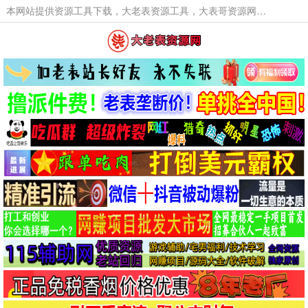
本网站提供资源工具下载，大老表资源工具，大表哥资源网软件工具，大老表资源下载，活动线报福利资源分享,活动线报，大型网游经典游戏，网络热门技术游戏辅助交流与分享。