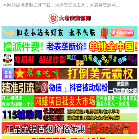
本网站提供资源工具下载，大老表资源工具，大表哥资源网软件工具，大老表资源下载，活动线报福利资源分享,活动线报，大型网游经典游戏，网络热门技术游戏辅助交流与分享。