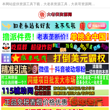
本网站提供资源工具下载，大老表资源工具，大表哥资源网软件工具，大老表资源下载，活动线报福利资源分享,活动线报，大型网游经典游戏，网络热门技术游戏辅助交流与分享。