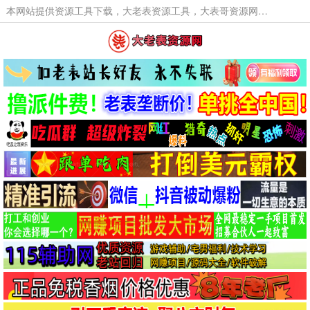
本网站提供资源工具下载，大老表资源工具，大表哥资源网软件工具，大老表资源下载，活动线报福利资源分享,活动线报，大型网游经典游戏，网络热门技术游戏辅助交流与分享。