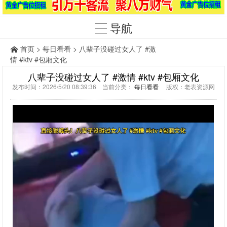
导航
首页
>
每日看看
> 八辈子没碰过女人了 #激
情 #ktv #包厢文化
八辈子没碰过女人了 #激情 #ktv #包厢文化
发布时间：2026/5/20 08:39:36 当前分类：
每日看看
版权：老表资源网