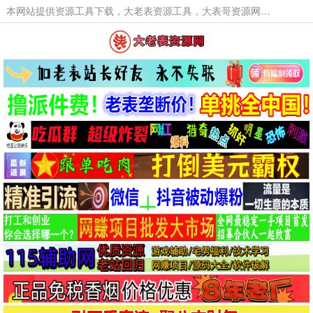
本网站提供资源工具下载，大老表资源工具，大表哥资源网软件工具，大老表资源下载，活动线报福利资源分享,活动线报，大型网游经典游戏，网络热门技术游戏辅助交流与分享。