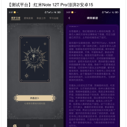
【测试平台】:红米Note 12T Pro/澎湃2/安卓15