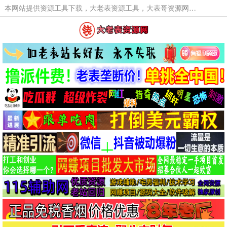
本网站提供资源工具下载，大老表资源工具，大表哥资源网软件工具，大老表资源下载，活动线报福利资源分享,活动线报，大型网游经典游戏，网络热门技术游戏辅助交流与分享。