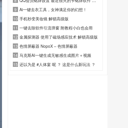
8
QQ会员铭牌设置 最近很火的卡铭牌软件 玩号必备
9
Ai一键去衣工具，女神满足你的幻想！
10
手机秒变美妆镜 解锁高级版
11
一键去除软件引流弹窗 附教程小白也会用
12
金属探测器 使用了磁场感应技术 解锁高级版
13
色情屏蔽器 NopoX – 色情屏蔽器
14
马克斯AI一键生成无敏感生成图片＋视频
15
还以为是 #人体宴 呢 ？ 这是什么新玩法 ？