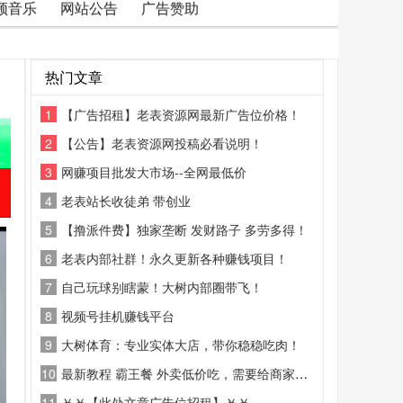
频音乐
网站公告
广告赞助
热门文章
1
【广告招租】老表资源网最新广告位价格！
2
【公告】老表资源网投稿必看说明！
3
网赚项目批发大市场--全网最低价
4
老表站长收徒弟 带创业
5
【撸派件费】独家垄断 发财路子 多劳多得！
6
老表内部社群！永久更新各种赚钱项目！
7
自己玩球别瞎蒙！大树内部圈带飞！
8
视频号挂机赚钱平台
9
大树体育：专业实体大店，带你稳稳吃肉！
10
最新教程 霸王餐 外卖低价吃，需要给商家好评
11
￥￥【此处文章广告位招租】￥￥