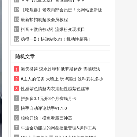
12
【吃瓜群】老表内部会员进！比网站更新还精彩！
13
最新扣扣刷超级会员教程
14
抖音＋微信被动引流爆粉变现项目
15
稳得一B！快递站吃肉！机动性超强！
随机文章
1
海天盛筵 深水炸弹和俄罗斯赌盘 震撼玩法
2
#主人的任务 大晚上 玩 #露出 这种彩礼多少
3
性感紫色情趣内衣搭配性感紫色丝袜
4
拼多多0.1元开3个月省钱月卡
5
快手自动评论助手v1.1.0
6
梭哈开始！摸鱼看股票神器
7
牛逼全功能型的网盘批量管理&操作工具