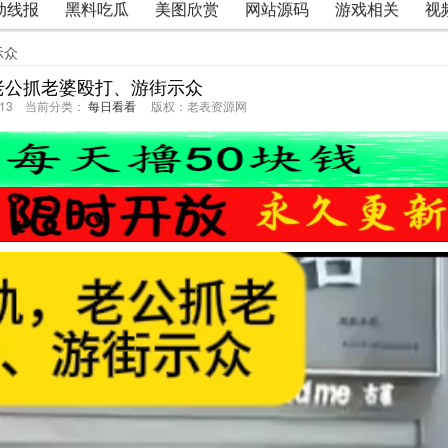
动线报
黑料吃瓜
美图欣赏
网站源码
游戏相关
视
示众
老公抓老婆殴打、游街示众
40:13 当前分类：
每日看看
版权：老表资源网