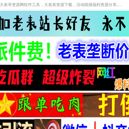
本网站提供资源工具下载，大老表资源工具，大表哥资源网软件工具，大老表资源下载，活动线报福利资源分享,活动线报，大型网游经典游戏，网络热门技术游戏辅助交流与分享。