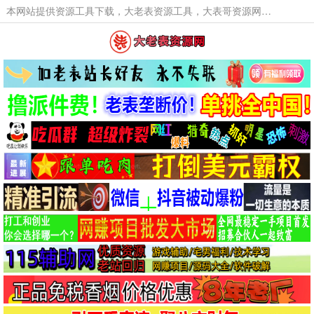
本网站提供资源工具下载，大老表资源工具，大表哥资源网软件工具，大老表资源下载，活动线报福利资源分享,活动线报，大型网游经典游戏，网络热门技术游戏辅助交流与分享。