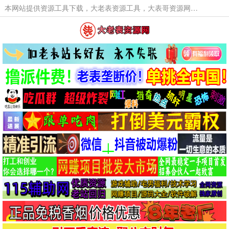
本网站提供资源工具下载，大老表资源工具，大表哥资源网软件工具，大老表资源下载，活动线报福利资源分享,活动线报，大型网游经典游戏，网络热门技术游戏辅助交流与分享。