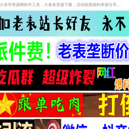
本网站提供资源工具下载，大老表资源工具，大表哥资源网软件工具，大老表资源下载，活动线报福利资源分享,活动线报，大型网游经典游戏，网络热门技术游戏辅助交流与分享。