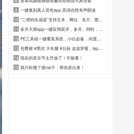
8
苗条高颜值御姐情趣自拍诱惑写真合集
9
一键复刻真人音色app 高清自然有声朗读
10
“二维码生成器”支持文本、网址、名片、图片等多格式内容一键转为二维码
11
多开大师app一键应用双开，多开。同时，多开空间还支持各类主流游戏
12
PE工具箱一键重装系统，小白必备，内置多种电脑工具
13
包臀裙 #黑丝 大长腿 #台妹 这波穿着，lsp给多少分（满分10） #综艺 #娱乐 #毛病
14
现在的音乐节太开放了！不敢看！
15
我只听懂了摸nai子，帮你弄出来！