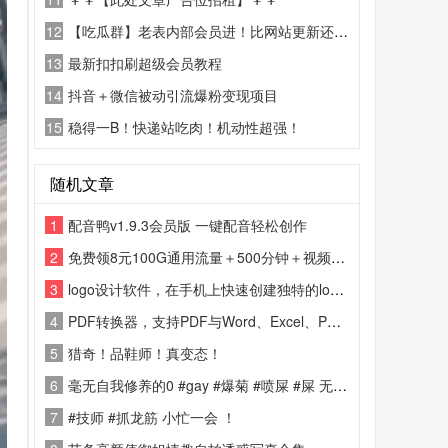
12
【吃瓜群】老表内部会员进！比网站更新还精彩！
13
最新扣扣刷超级会员教程
14
抖音＋微信被动引流爆粉变现项目
15
稳得一B！快递站吃肉！机动性超强！
随机文章
1
配音鸭v1.9.3会员版 一键配音轻松创作
2
免费领8元100G通用流量＋500分钟＋视频会员
3
logo设计软件，在手机上快速创建独特的logo。
4
PDF转换器，支持PDF与Word、Excel、PPT、图片等多种格式互转，操作简单一键转换，保留原文档排版与清晰度。
5
猎奇！品鞋师！真变态！
6
毫无自我修养的0 #gay #爆菊 #喷屎 #屎 无不良引导
7
#技师 #抓龙筋 小忙一会 ！