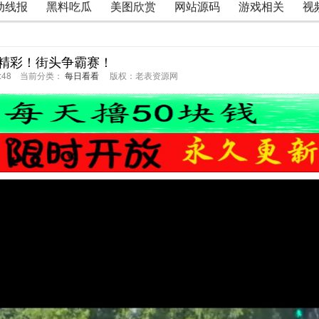
动线报
黑料吃瓜
美图欣赏
网站源码
游戏相关
视
精彩！街头争霸赛！
04:48 当前分类：
每日看看
版权：老表资源网