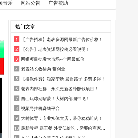
频音乐
网站公告
广告赞助
热门文章
1
【广告招租】老表资源网最新广告位价格！
2
【公告】老表资源网投稿必看说明！
3
网赚项目批发大市场--全网最低价
4
老表站长收徒弟 带创业
5
【撸派件费】独家垄断 发财路子 多劳多得！
6
老表内部社群！永久更新各种赚钱项目！
7
自己玩球别瞎蒙！大树内部圈带飞！
8
视频号挂机赚钱平台
9
大树体育：专业实体大店，带你稳稳吃肉！
10
最新教程 霸王餐 外卖低价吃，需要给商家好评
11
￥￥【此处文章广告位招租】￥￥