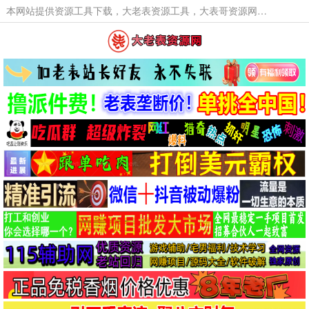
本网站提供资源工具下载，大老表资源工具，大表哥资源网软件工具，大老表资源下载，活动线报福利资源分享,活动线报，大型网游经典游戏，网络热门技术游戏辅助交流与分享。