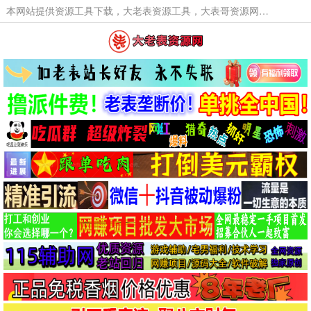
本网站提供资源工具下载，大老表资源工具，大表哥资源网软件工具，大老表资源下载，活动线报福利资源分享,活动线报，大型网游经典游戏，网络热门技术游戏辅助交流与分享。