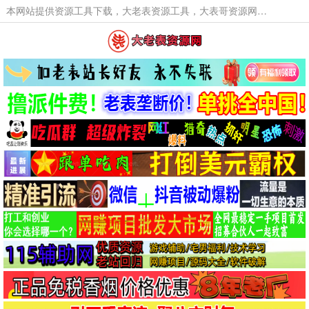
本网站提供资源工具下载，大老表资源工具，大表哥资源网软件工具，大老表资源下载，活动线报福利资源分享,活动线报，大型网游经典游戏，网络热门技术游戏辅助交流与分享。