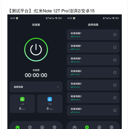
【测试平台】:红米Note 12T Pro/澎湃2/安卓15