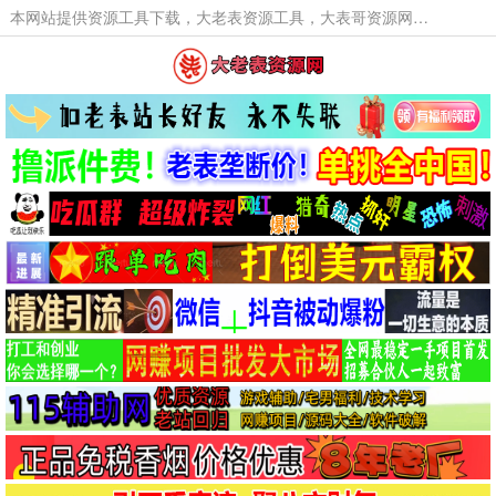
本网站提供资源工具下载，大老表资源工具，大表哥资源网软件工具，大老表资源下载，活动线报福利资源分享,活动线报，大型网游经典游戏，网络热门技术游戏辅助交流与分享。