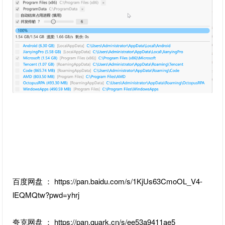
百度网盘 ： https://pan.baidu.com/s/1KjUs63CmoOL_V4-
lEQMQtw?pwd=yhrj
夸克网盘 ： https://pan.quark.cn/s/ee53a9411ae5