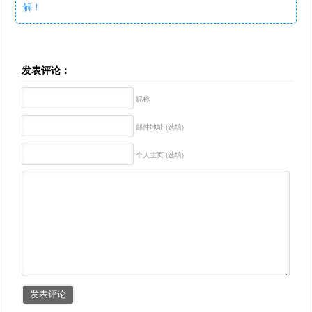
解！
发表评论：
昵称
邮件地址 (选填)
个人主页 (选填)