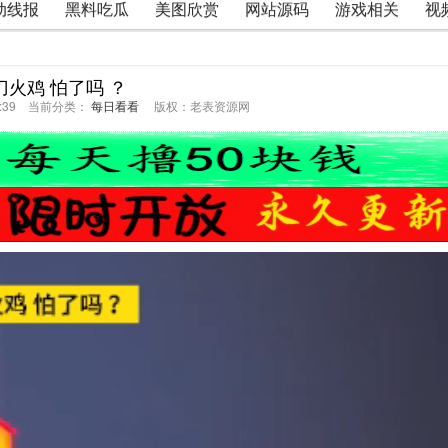
动线报
黑料吃瓜
美图欣赏
网站源码
游戏相关
视
刀火鸡 怕了吗 ？
06:39 当前分类：
每日看看
版权：老表资源网