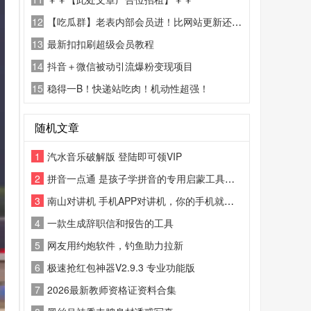
12
【吃瓜群】老表内部会员进！比网站更新还精彩！
13
最新扣扣刷超级会员教程
14
抖音＋微信被动引流爆粉变现项目
15
稳得一B！快递站吃肉！机动性超强！
随机文章
1
汽水音乐破解版 登陆即可领VIP
2
拼音一点通 是孩子学拼音的专用启蒙工具，标准发音、系统教学、趣味练习、，幼小衔接必备，轻松打好语文基础
3
南山对讲机 手机APP对讲机，你的手机就是对讲机
4
一款生成辞职信和报告的工具
5
网友用约炮软件，钓鱼助力拉新
6
极速抢红包神器V2.9.3 专业功能版
7
2026最新教师资格证资料合集