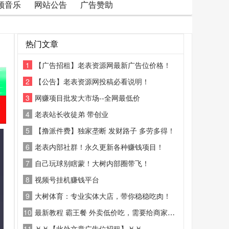
频音乐
网站公告
广告赞助
热门文章
1
【广告招租】老表资源网最新广告位价格！
2
【公告】老表资源网投稿必看说明！
3
网赚项目批发大市场--全网最低价
4
老表站长收徒弟 带创业
5
【撸派件费】独家垄断 发财路子 多劳多得！
6
老表内部社群！永久更新各种赚钱项目！
7
自己玩球别瞎蒙！大树内部圈带飞！
8
视频号挂机赚钱平台
9
大树体育：专业实体大店，带你稳稳吃肉！
10
最新教程 霸王餐 外卖低价吃，需要给商家好评
11
￥￥【此处文章广告位招租】￥￥