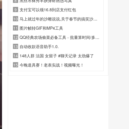
8
黑丝吊袜秀丰腴身材诱惑写真
9
支付宝可以领16.8到店支付红包
10
马上就过年的沙雕说说,关于春节的搞笑沙雕说说
11
图片帧转GIF和MP4工具
12
QQ经典农场偷菜必备工具 - 批量算时间/多好友管理
13
自动收款语音助手1.0.
14
148人群 法国 女留子 #聊天记录 太劲爆了
15
今晚道具赛！老表实战！视频曝光！