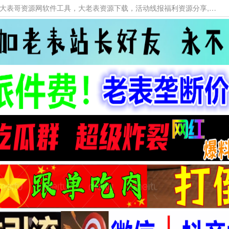
本网站提供资源工具下载，大老表资源工具，大表哥资源网软件工具，大老表资源下载，活动线报福利资源分享,活动线报，大型网游经典游戏，网络热门技术游戏辅助交流与分享。