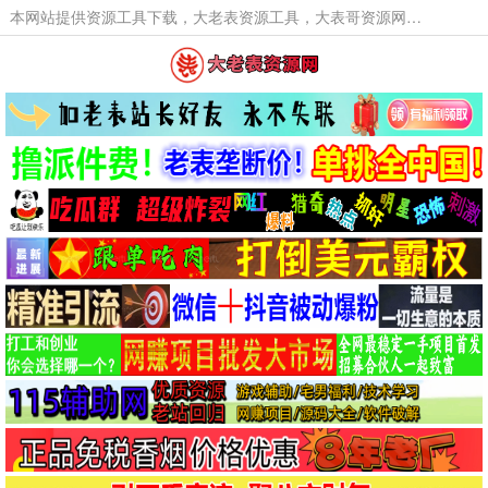
本网站提供资源工具下载，大老表资源工具，大表哥资源网软件工具，大老表资源下载，活动线报福利资源分享,活动线报，大型网游经典游戏，网络热门技术游戏辅助交流与分享。