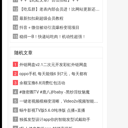
12
【吃瓜群】老表内部会员进！比网站更新还精彩！
13
最新扣扣刷超级会员教程
14
抖音＋微信被动引流爆粉变现项目
15
稳得一B！快递站吃肉！机动性超强！
随机文章
1
外链网盘v2.1二次元开发彩虹外链网盘
2
oppo手机 每天能领6 到7元，每天都有
3
余额宝撸8.8消费红包活动
4
#微密圈TV #鹿八岁baby -黑纱淫纹魅魔
5
一键老视频模糊变清晰，Video2x视频智能超分辨率、补帧
6
蜗牛影视TV版5.6.0纯净版 点播+直播
7
独孤发型设计app你的智能发型试戴助手