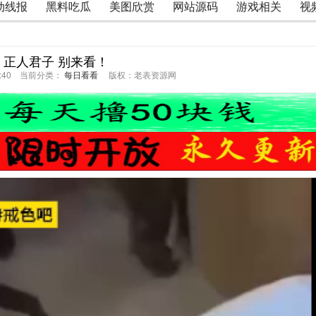
动线报
黑料吃瓜
美图欣赏
网站源码
游戏相关
视
 正人君子 别来看！
57:40 当前分类：
每日看看
版权：老表资源网