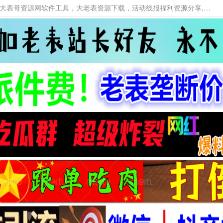
本网站提供资源工具下载，大老表资源工具，大表哥资源网软件工具，大老表资源下载，活动线报福利资源分享,活动线报，大型网游经典游戏，网络热门技术游戏辅助交流与分享。