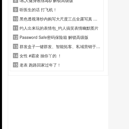
8
t私人健身教练app 解锁高级版
9
听医生的话 打飞机！
10
黑色透视薄纱内购写大尺度三点全露写真 风骚裸舞视频 #露点 #裸舞
11
约人出来玩的表情包_约人搞笑表情幽默图片
12
Password Safe密码保险箱 解锁高级版
13
群发盒子一键群发、智能拓客、私域营销于一身的全能营销助手，专门为微商
14
女性 #霸凌 抽你丫的 ！
15
老表 跑路回家过年了！