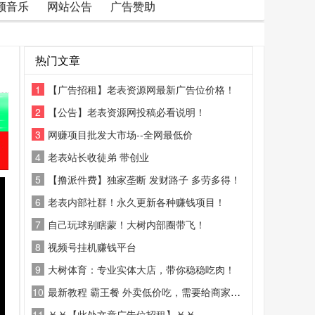
频音乐
网站公告
广告赞助
热门文章
1
【广告招租】老表资源网最新广告位价格！
2
【公告】老表资源网投稿必看说明！
3
网赚项目批发大市场--全网最低价
4
老表站长收徒弟 带创业
5
【撸派件费】独家垄断 发财路子 多劳多得！
6
老表内部社群！永久更新各种赚钱项目！
7
自己玩球别瞎蒙！大树内部圈带飞！
8
视频号挂机赚钱平台
9
大树体育：专业实体大店，带你稳稳吃肉！
10
最新教程 霸王餐 外卖低价吃，需要给商家好评
11
￥￥【此处文章广告位招租】￥￥