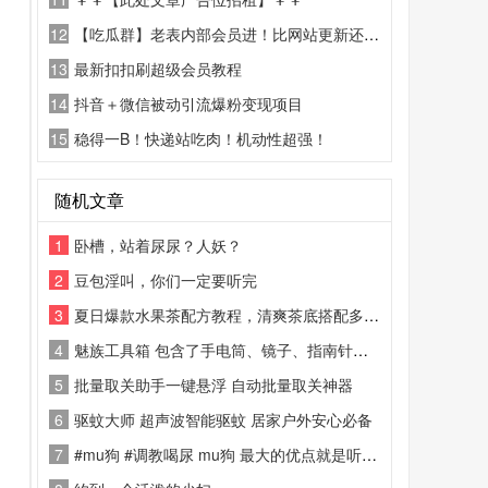
12
【吃瓜群】老表内部会员进！比网站更新还精彩！
13
最新扣扣刷超级会员教程
14
抖音＋微信被动引流爆粉变现项目
15
稳得一B！快递站吃肉！机动性超强！
随机文章
1
卧槽，站着尿尿？人妖？
2
豆包淫叫，你们一定要听完
3
夏日爆款水果茶配方教程，清爽茶底搭配多种水果风味
4
魅族工具箱 包含了手电筒、镜子、指南针、水平仪、测量尺、放大镜、随机事件、分贝仪，可以非常直观的使用，很清爽干净，生活中多多少少会用到，需要的自取。
5
批量取关助手一键悬浮 自动批量取关神器
6
驱蚊大师 超声波智能驱蚊 居家户外安心必备
7
#mu狗 #调教喝尿 mu狗 最大的优点就是听话，主人让干嘛就干嘛