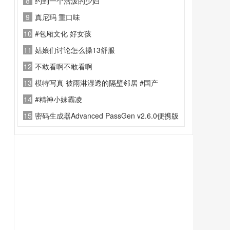
8
约到一个活泼的少妇
9
真尼玛 重口味
10
#包厢文化 好女孩
11
姑娘们讨论怎么操13舒服
12
不敢看啊不敢看啊
13
模特写真 被雨淋湿透的隔壁邻居 #国产
14
#精神小妹霸凌
15
密码生成器Advanced PassGen v2.6.0便携版