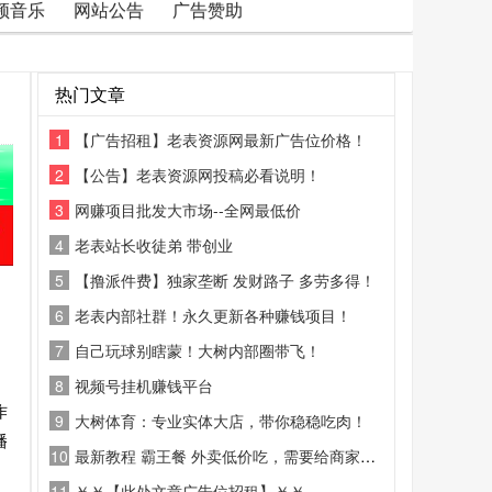
频音乐
网站公告
广告赞助
热门文章
1
【广告招租】老表资源网最新广告位价格！
2
【公告】老表资源网投稿必看说明！
3
网赚项目批发大市场--全网最低价
4
老表站长收徒弟 带创业
5
【撸派件费】独家垄断 发财路子 多劳多得！
6
老表内部社群！永久更新各种赚钱项目！
7
自己玩球别瞎蒙！大树内部圈带飞！
8
视频号挂机赚钱平台
作
9
大树体育：专业实体大店，带你稳稳吃肉！
播
10
最新教程 霸王餐 外卖低价吃，需要给商家好评
11
￥￥【此处文章广告位招租】￥￥