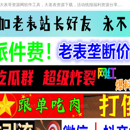
本网站提供资源工具下载，大老表资源工具，大表哥资源网软件工具，大老表资源下载，活动线报福利资源分享,活动线报，大型网游经典游戏，网络热门技术游戏辅助交流与分享。