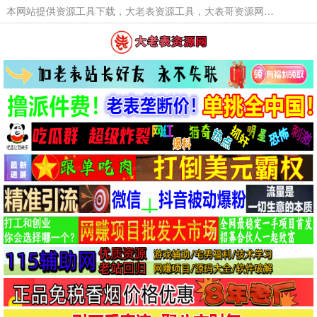
本网站提供资源工具下载，大老表资源工具，大表哥资源网软件工具，大老表资源下载，活动线报福利资源分享,活动线报，大型网游经典游戏，网络热门技术游戏辅助交流与分享。