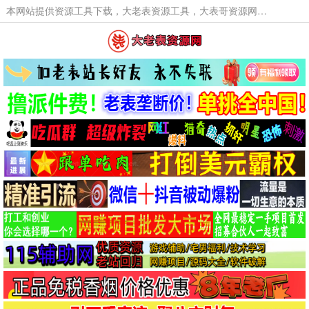
本网站提供资源工具下载，大老表资源工具，大表哥资源网软件工具，大老表资源下载，活动线报福利资源分享,活动线报，大型网游经典游戏，网络热门技术游戏辅助交流与分享。