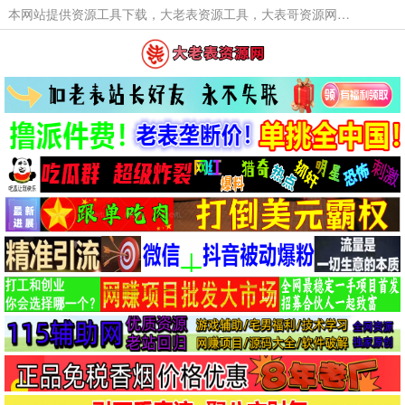
本网站提供资源工具下载，大老表资源工具，大表哥资源网软件工具，大老表资源下载，活动线报福利资源分享,活动线报，大型网游经典游戏，网络热门技术游戏辅助交流与分享。