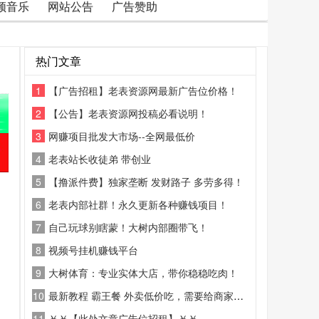
频音乐
网站公告
广告赞助
热门文章
1
【广告招租】老表资源网最新广告位价格！
2
【公告】老表资源网投稿必看说明！
3
网赚项目批发大市场--全网最低价
4
老表站长收徒弟 带创业
5
【撸派件费】独家垄断 发财路子 多劳多得！
6
老表内部社群！永久更新各种赚钱项目！
7
自己玩球别瞎蒙！大树内部圈带飞！
8
视频号挂机赚钱平台
9
大树体育：专业实体大店，带你稳稳吃肉！
10
最新教程 霸王餐 外卖低价吃，需要给商家好评
11
￥￥【此处文章广告位招租】￥￥