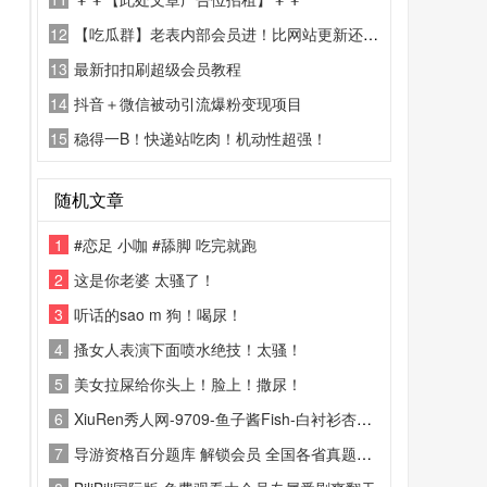
12
【吃瓜群】老表内部会员进！比网站更新还精彩！
13
最新扣扣刷超级会员教程
14
抖音＋微信被动引流爆粉变现项目
15
稳得一B！快递站吃肉！机动性超强！
随机文章
1
#恋足 小咖 #舔脚 吃完就跑
2
这是你老婆 太骚了！
3
听话的sao m 狗！喝尿！
4
搔女人表演下面喷水绝技！太骚！
5
美女拉屎给你头上！脸上！撒尿！
6
XiuRen秀人网-9709-鱼子酱Fish-白衬衫杏黄内衣
7
导游资格百分题库 解锁会员 全国各省真题刷题备考