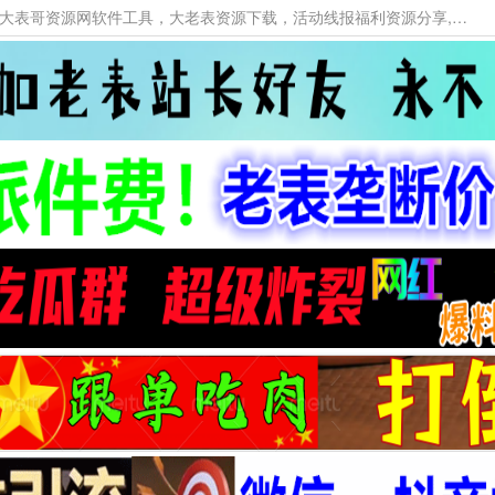
本网站提供资源工具下载，大老表资源工具，大表哥资源网软件工具，大老表资源下载，活动线报福利资源分享,活动线报，大型网游经典游戏，网络热门技术游戏辅助交流与分享。