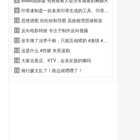
8
BiliBili国际版 免费观看大会员专属番剧爽翻天
9
印章速制是一款各类印章生成的工具。印章速制功能里有规则印章与另类印章两类
10
思维谱图 轻松绘制导图 高效梳理思绪框架
11
反向电影特效 专注于制作反向视频
12
坐车饿了没带干粮，只能互相喂奶 #激情 #网约车
13
这是什么 #性癖 夹死逼勒
14
大家去夜店、KTV，会亲女孩的嘴吗
15
骑行媛太乱了！路边就嘿嘿了！