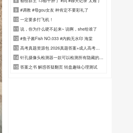
8
都怪群主 13都干肿了 #鸡 #聊天记录 太难了
9
#调教 #母gou女友 种肯定不要彩礼了
10
一定要多打飞机！
11
说，你为什么硬不起来~ 说啊，she给谁了
12
#鱼子酱Fish NO.033 #内购无水印 海棠
13
高考真题资源包 2026真题答案+成人高考资料
14
针孔摄像头检测器一款可以检测所有隐藏的针孔摄像头，防止偷拍
15
答案之书 解惑答疑翻页 转盘趣味心理测试