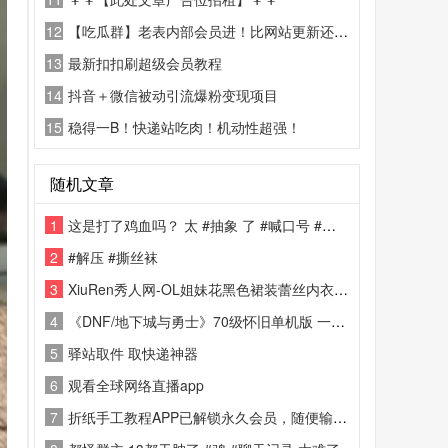
12
【吃瓜群】老表内部会员进！比网站更新还精彩！
13
最新扣扣刷超级会员教程
14
抖音＋微信被动引流爆粉变现项目
15
稳得一B！快递站吃肉！机动性超强！
随机文章
1
这是打了鸡血吗？ 太 #抽象 了 #喊口号 #很有精神
2
#解压 #撕丝袜
3
XiuRen秀人网-OL姐妹花黑色裙装蕾丝内衣-2024.12.31
4
《DNF/地下城与勇士》70级怀旧单机版 一键启动+GM后台
5
驿站取件 取快递神器
6
观看全球网络直播app
7
折纸手工教程APP已解锁永久会员，随便输入登录手机号就可获得