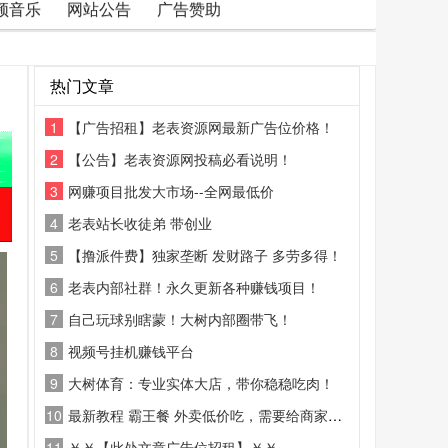
频音乐
网站公告
广告赞助
热门文章
1
【广告招租】老表资源网最新广告位价格！
2
【公告】老表资源网投稿必看说明！
3
网赚项目批发大市场--全网最低价
4
老表站长收徒弟 带创业
5
【撸派件费】独家垄断 发财路子 多劳多得！
6
老表内部社群！永久更新各种赚钱项目！
7
自己玩球别瞎蒙！大树内部圈带飞！
8
视频号挂机赚钱平台
9
大树体育：专业实体大店，带你稳稳吃肉！
10
最新教程 霸王餐 外卖低价吃，需要给商家好评
11
￥￥【此处文章广告位招租】￥￥