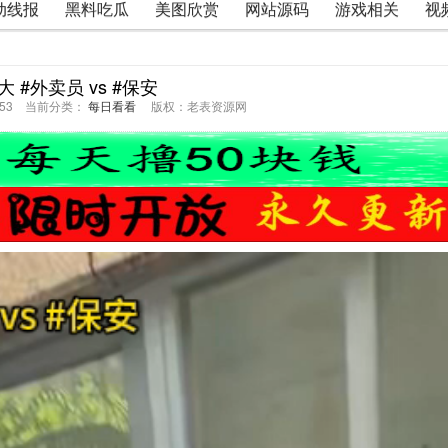
动线报
黑料吃瓜
美图欣赏
网站源码
游戏相关
视
 #外卖员 vs #保安
40:53 当前分类：
每日看看
版权：老表资源网