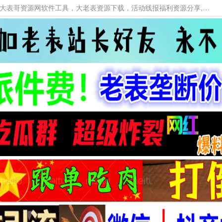
本网站提供资源工具下载，大老表资源工具，大表哥资源网软件工具，大老表资源下载，活动线报福利资源分享,活动线报，大型网游经典游戏，网络热门技术游戏辅助交流与分享。