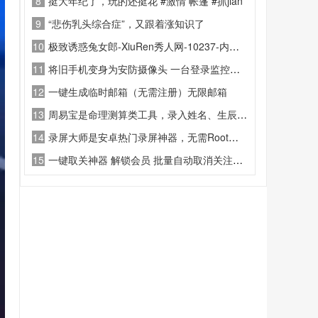
8
挺大年纪了，玩的还挺花 #激情 帐篷 #抓jian
9
“悲伤乳头综合症”，又跟着涨知识了
10
极致诱惑兔女郎-XiuRen秀人网-10237-内购私拍-
11
将旧手机变身为安防摄像头 一台登录监控端，另一台登录相机端，即可通过互联网远程查看实时画面、接收动态警报、回放历史录像。
12
一键生成临时邮箱（无需注册）无限邮箱
13
周易宝是命理测算类工具，录入姓名、生辰与出生地即可生成八字命盘
14
录屏大师是安卓热门录屏神器，无需Root、无时长限制、无水印。支持1080P/60fps高清录制
15
一键取关神器 解锁会员 批量自动取消关注工具