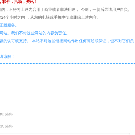
，软件，活动，资讯！
目的；不得将上述内容用于商业或者非法用途， 否则，一切后果请用户自负。
24个小时之内 ，从您的电脑或手机中彻底删除上述内容。
正版服务。
些网站。我们不对这些网站的内容负责任。
容的认可或支持。 本站不对这些链接网站作出任何陈述或保证，也不对它们负
敬请谅解！
址 (选填)
页 (选填)