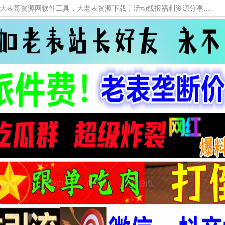
本网站提供资源工具下载，大老表资源工具，大表哥资源网软件工具，大老表资源下载，活动线报福利资源分享,活动线报，大型网游经典游戏，网络热门技术游戏辅助交流与分享。