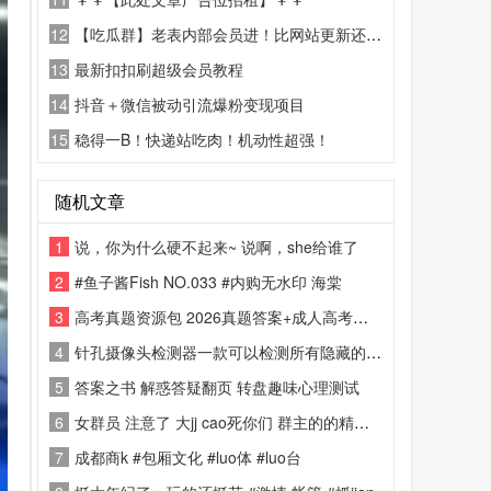
12
【吃瓜群】老表内部会员进！比网站更新还精彩！
13
最新扣扣刷超级会员教程
14
抖音＋微信被动引流爆粉变现项目
15
稳得一B！快递站吃肉！机动性超强！
随机文章
1
说，你为什么硬不起来~ 说啊，she给谁了
2
#鱼子酱Fish NO.033 #内购无水印 海棠
3
高考真题资源包 2026真题答案+成人高考资料
4
针孔摄像头检测器一款可以检测所有隐藏的针孔摄像头，防止偷拍
5
答案之书 解惑答疑翻页 转盘趣味心理测试
6
女群员 注意了 大jj cao死你们 群主的的精神状态！
7
成都商k #包厢文化 #luo体 #luo台