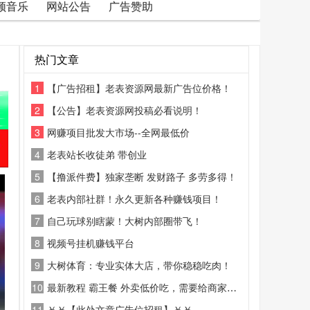
频音乐
网站公告
广告赞助
热门文章
1
【广告招租】老表资源网最新广告位价格！
2
【公告】老表资源网投稿必看说明！
3
网赚项目批发大市场--全网最低价
4
老表站长收徒弟 带创业
5
【撸派件费】独家垄断 发财路子 多劳多得！
6
老表内部社群！永久更新各种赚钱项目！
7
自己玩球别瞎蒙！大树内部圈带飞！
8
视频号挂机赚钱平台
9
大树体育：专业实体大店，带你稳稳吃肉！
10
最新教程 霸王餐 外卖低价吃，需要给商家好评
11
￥￥【此处文章广告位招租】￥￥