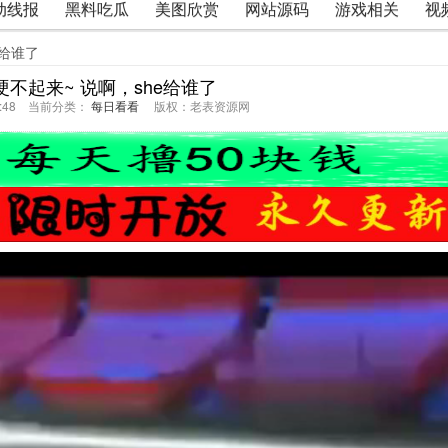
动线报
黑料吃瓜
美图欣赏
网站源码
游戏相关
视
e给谁了
不起来~ 说啊，she给谁了
03:48 当前分类：
每日看看
版权：老表资源网