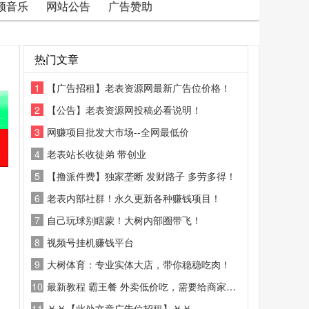
频音乐
网站公告
广告赞助
热门文章
1
【广告招租】老表资源网最新广告位价格！
2
【公告】老表资源网投稿必看说明！
3
网赚项目批发大市场--全网最低价
4
老表站长收徒弟 带创业
5
【撸派件费】独家垄断 发财路子 多劳多得！
6
老表内部社群！永久更新各种赚钱项目！
7
自己玩球别瞎蒙！大树内部圈带飞！
8
视频号挂机赚钱平台
9
大树体育：专业实体大店，带你稳稳吃肉！
10
最新教程 霸王餐 外卖低价吃，需要给商家好评
11
￥￥【此处文章广告位招租】￥￥