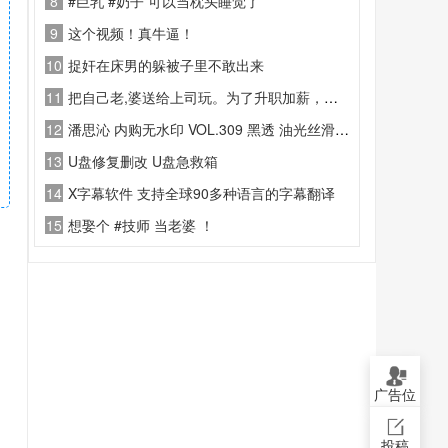
8
#巨乳 #奶子 可以当枕头睡觉了
9
这个视频！真牛逼！
10
捉奸在床男的躲被子里不敢出来
11
把自己老,婆送给上司玩。为了升职加薪，这视,频对话太炸,裂了!!
12
潘思沁 内购无水印 VOL.309 黑透 油光丝滑连体丝袜
13
U盘修复删改 U盘急救箱
14
X字幕软件 支持全球90多种语言的字幕翻译
15
想娶个 #技师 当老婆 ！
广告位
投稿