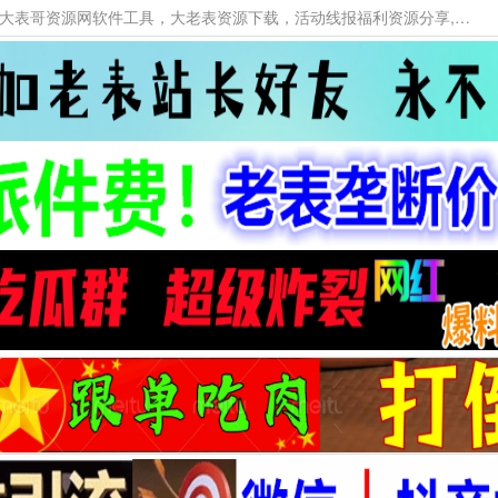
本网站提供资源工具下载，大老表资源工具，大表哥资源网软件工具，大老表资源下载，活动线报福利资源分享,活动线报，大型网游经典游戏，网络热门技术游戏辅助交流与分享。