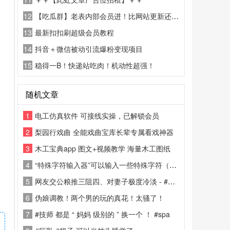
12
【吃瓜群】老表内部会员进！比网站更新还精彩！
13
最新扣扣刷超级会员教程
14
抖音＋微信被动引流爆粉变现项目
15
稳得一B！快递站吃肉！机动性超强！
随机文章
1
电工仿真软件 可接线实操，已解锁会员
2
梨园行戏曲 全能戏曲宝库长辈专属看戏神器
3
木工宝典app 图文+视频教学 海量木工图纸
4
“特殊字符输入器”可以输入一些特殊字符（如：★◎℃等等）
5
网友交公粮推三阻四、对妻子极度冷淡 - #聊天记录 真假自辩 #约炮
6
伪娘调教！两个男的玩的真花！太骚了！
7
#技师 都是 “ 妈妈 级别的 ” 换一个 ！ #spa