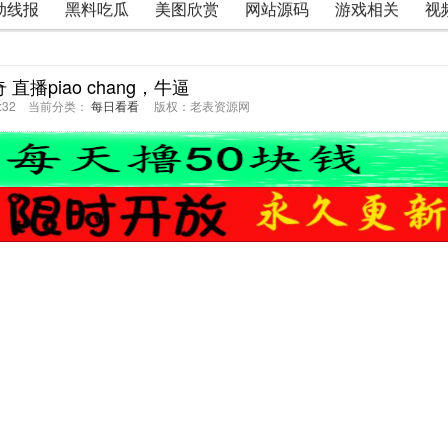
动线报
黑料吃瓜
美图欣赏
网站源码
游戏相关
视
 直播piao chang，牛逼
54:32 当前分类：
每日看看
版权：老表资源网