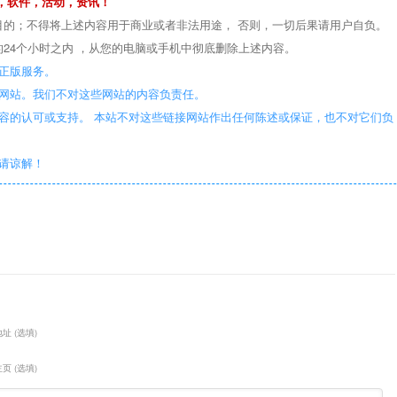
，软件，活动，资讯！
目的；不得将上述内容用于商业或者非法用途， 否则，一切后果请用户自负。
24个小时之内 ，从您的电脑或手机中彻底删除上述内容。
正版服务。
些网站。我们不对这些网站的内容负责任。
容的认可或支持。 本站不对这些链接网站作出任何陈述或保证，也不对它们负
敬请谅解！
址 (选填)
页 (选填)