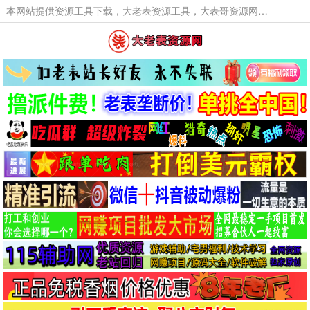
本网站提供资源工具下载，大老表资源工具，大表哥资源网软件工具，大老表资源下载，活动线报福利资源分享,活动线报，大型网游经典游戏，网络热门技术游戏辅助交流与分享。