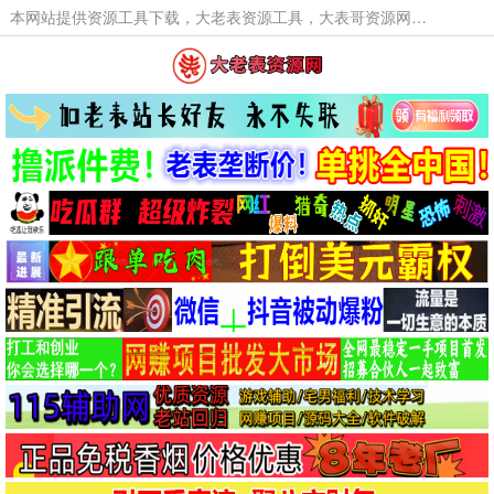
本网站提供资源工具下载，大老表资源工具，大表哥资源网软件工具，大老表资源下载，活动线报福利资源分享,活动线报，大型网游经典游戏，网络热门技术游戏辅助交流与分享。