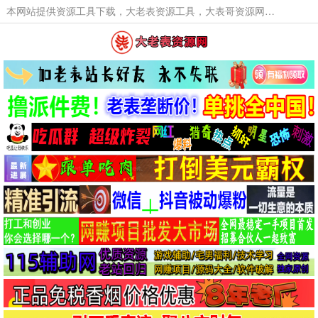
本网站提供资源工具下载，大老表资源工具，大表哥资源网软件工具，大老表资源下载，活动线报福利资源分享,活动线报，大型网游经典游戏，网络热门技术游戏辅助交流与分享。