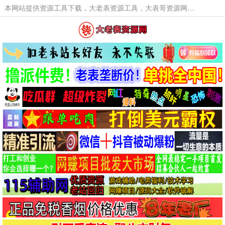
本网站提供资源工具下载，大老表资源工具，大表哥资源网软件工具，大老表资源下载，活动线报福利资源分享,活动线报，大型网游经典游戏，网络热门技术游戏辅助交流与分享。