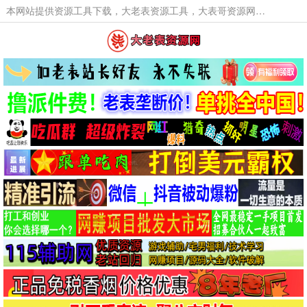
本网站提供资源工具下载，大老表资源工具，大表哥资源网软件工具，大老表资源下载，活动线报福利资源分享,活动线报，大型网游经典游戏，网络热门技术游戏辅助交流与分享。