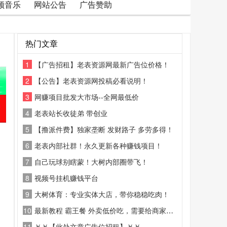
频音乐
网站公告
广告赞助
热门文章
1
【广告招租】老表资源网最新广告位价格！
2
【公告】老表资源网投稿必看说明！
3
网赚项目批发大市场--全网最低价
4
老表站长收徒弟 带创业
5
【撸派件费】独家垄断 发财路子 多劳多得！
6
老表内部社群！永久更新各种赚钱项目！
7
自己玩球别瞎蒙！大树内部圈带飞！
8
视频号挂机赚钱平台
9
大树体育：专业实体大店，带你稳稳吃肉！
10
最新教程 霸王餐 外卖低价吃，需要给商家好评
11
￥￥【此处文章广告位招租】￥￥