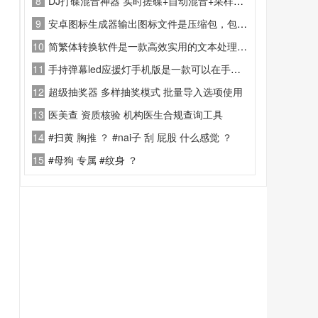
8
DJ打碟混音神器 实时搓碟+自动混音+采样器，20+专业音效（回声/镶边/滤波/倒放）
9
安卓图标生成器输出图标文件是压缩包，包涵各种分辨率，可以选择图标圆角，各种平台的，输出文件路径。
10
简繁体转换软件是一款高效实用的文本处理工具
11
手持弹幕led应援灯手机版是一款可以在手机上就能显示字幕的软件
12
超级抽奖器 多样抽奖模式 批量导入选项使用
13
医美查 资质核验 机构医生合规查询工具
14
#扫黄 胸推 ？ #nai子 刮 屁股 什么感觉 ？
15
#母狗 专属 #纹身 ？