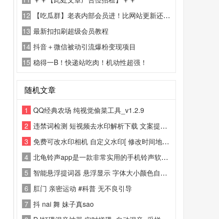
12
【吃瓜群】老表内部会员进！比网站更新还精彩！
13
最新扣扣刷超级会员教程
14
抖音＋微信被动引流爆粉变现项目
15
稳得一B！快递站吃肉！机动性超强！
随机文章
1
QQ经典农场 纯视觉偷菜工具_v1.2.9
2
违禁词检测 短视频去水印解析下载 文案提取等功能
3
免费可改水印相机 自定义水印[ 修改时间地点信息
4
北龟铃声app是一款非常实用的手机铃声软件。这里有超全的铃声库随时可以选择
5
智能悬浮提词器 悬浮显示 字体大小颜色自定义
6
肛门 亲密运动 #科普 无不良引导
7
抖 nai 舞 妹子真sao