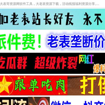
本网站提供资源工具下载，大老表资源工具，大表哥资源网软件工具，大老表资源下载，活动线报福利资源分享,活动线报，大型网游经典游戏，网络热门技术游戏辅助交流与分享。