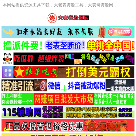
本网站提供资源工具下载，大老表资源工具，大表哥资源网软件工具，大老表资源下载，活动线报福利资源分享,活动线报，大型网游经典游戏，网络热门技术游戏辅助交流与分享。