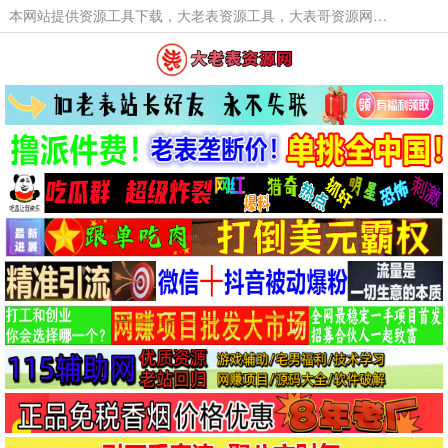
本网站提供资源工具下载，大老表资源工具，大表哥资源网软件工具，大老表资源下载，活动线报福利资源分享,活动线报，大型网游经典游戏，网络热门技术游戏辅助交流与分享。