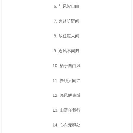
6. 与风皆自由
7. 奔赴旷野间
8. 放任渡人间
9. 逐风不问归
10. 栖于自由风
11. 挣脱人间绊
12. 晚风解束缚
13. 山野任我行
14. 心向无羁处