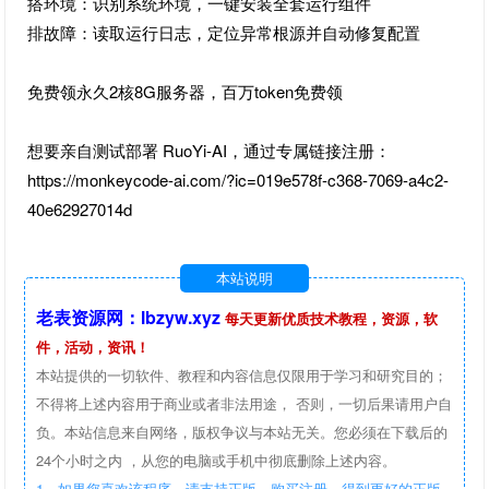
搭环境：识别系统环境，一键安装全套运行组件
排故障：读取运行日志，定位异常根源并自动修复配置
免费领永久2核8G服务器，百万token免费领
想要亲自测试部署 RuoYi-AI，通过专属链接注册：
https://monkeycode-ai.com/?ic=019e578f-c368-7069-a4c2-
40e62927014d
本站说明
老表资源网：lbzyw.xyz
每天更新优质技术教程，资源，软
件，活动，资讯！
本站提供的一切软件、教程和内容信息仅限用于学习和研究目的；
不得将上述内容用于商业或者非法用途， 否则，一切后果请用户自
负。本站信息来自网络，版权争议与本站无关。您必须在下载后的
24个小时之内 ，从您的电脑或手机中彻底删除上述内容。
1、如果您喜欢该程序，请支持正版，购买注册，得到更好的正版