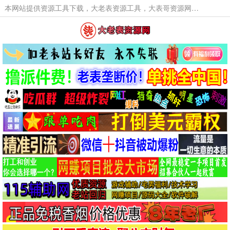
本网站提供资源工具下载，大老表资源工具，大表哥资源网软件工具，大老表资源下载，活动线报福利资源分享,活动线报，大型网游经典游戏，网络热门技术游戏辅助交流与分享。